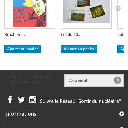
Brochure...
Lot de 10...
Lot de
Ajouter au panier
Ajouter au panier
Ajou
S'inscrire à la lettre
d'info de la boutique
Suivre le Réseau "Sortir du nucléaire"
Informations