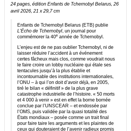
24 pages,
édition Enfants de Tchernobyl Belarus, 26
avril 2026, 21 x 29,7 cm
Enfants de Tchernobyl Belarus (ETB) publie
L’Écho de Tchernobyl
, un journal pour
e
commémorer la 40
année de Tchernobyl.
L’enjeu est de ne pas oublier Tchernobyl, ni de
laisser réduire l’accident à un événement
certes fâcheux mais clos, comme voudrait nous
le faire croire un lobby nucléaire qui étale ses
tentacules jusqu’à la plus établie et
incontournable des institutions internationales,
l’ONU – à qui l’on doit d’avoir déjà, en 2005,
tiré le bilan « définitif » de la plus grave
catastrophe industrielle de l’histoire. « 50 morts
et 4 000 à venir » est en effet la borne bornée
conclue par l’UNSCEAR – et endossée par
l’OMS, puis validée par la quasi totalité des
États mondiaux – posée comme un trait final
pour faire taire les arguments et les plaintes de
ceux qui douteraient de l’avenir radieux promis