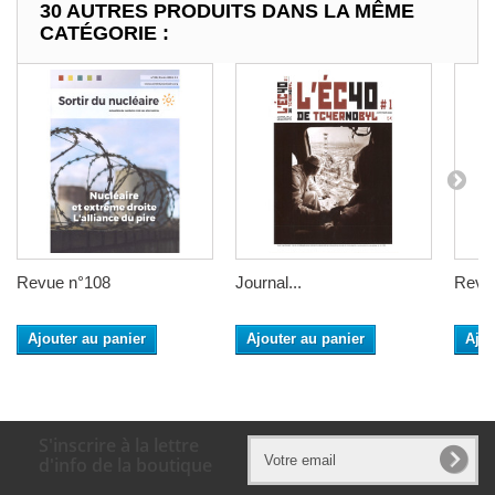
30 AUTRES PRODUITS DANS LA MÊME
CATÉGORIE :
Revue n°108
Journal...
Revu
Ajouter au panier
Ajouter au panier
Ajou
S'inscrire à la lettre
d'info de la boutique