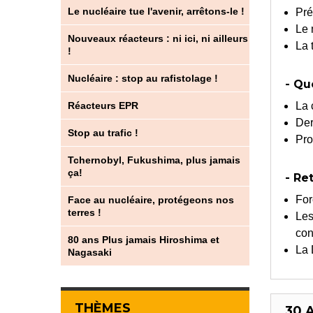
Le nucléaire tue l'avenir, arrêtons-le !
Pré
Le 
Nouveaux réacteurs : ni ici, ni ailleurs
La 
!
Nucléaire : stop au rafistolage !
- Qu
Réacteurs EPR
La 
Der
Stop au trafic !
Pro
Tchernobyl, Fukushima, plus jamais
ça!
- Re
For
Face au nucléaire, protégeons nos
terres !
Les
con
80 ans Plus jamais Hiroshima et
La 
Nagasaki
THÈMES
30 