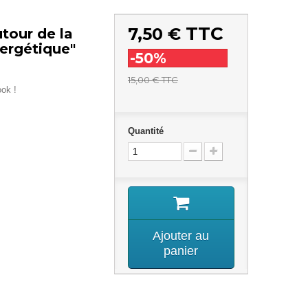
TTC
7,50 €
tour de la
nergétique"
-50%
15,00 €
TTC
ok !
Quantité
Ajouter au
panier