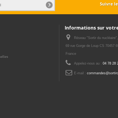
Suivre l
Informations sur votr
Réseau "Sortir du nucléaire"
69 rue Gorge de Loup CS 70457
France
elles
Appelez-nous au :
04 78 28 
E-mail :
commandes@sortirdu