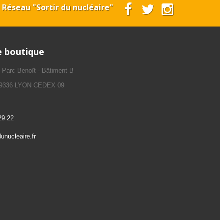
e Réseau "Sortir du nucléaire"
e boutique
, Parc Benoît - Bâtiment B
 69336 LYON CEDEX 09
29 22
nucleaire.fr