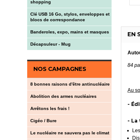
shopping
Clé USB 16 Go, stylos, enveloppes et
blocs de correspondance
Banderoles, expo, mains et masques
EN 
Décapsuleur - Mug
Autou
84 pa
NOS CAMPAGNES
8 bonnes raisons d'être antinucléaire
Au so
Abolition des armes nucléaires
- Édi
Arrêtons les frais !
- La
Cigéo / Bure
Les
Le nucléaire ne sauvera pas le climat
Dis