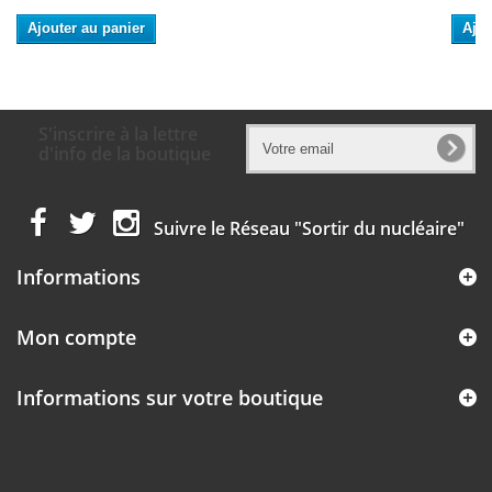
Ajouter au panier
Ajou
S'inscrire à la lettre
d'info de la boutique
Suivre le Réseau "Sortir du nucléaire"
Informations
Mon compte
Informations sur votre boutique